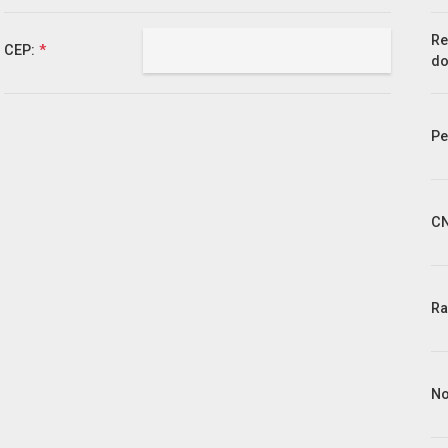
Re
CEP:
*
do
Pe
C
Ra
No