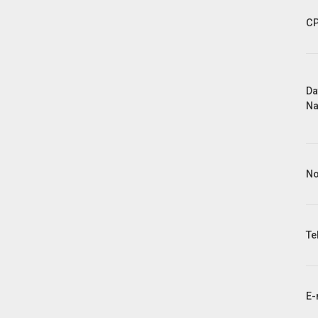
C
Da
Na
No
Te
E-