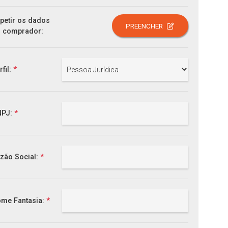
petir os dados
PREENCHER
 comprador:
rfil:
*
NPJ:
*
zão Social:
*
me Fantasia:
*